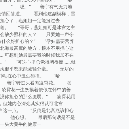
。 “……嗯。” 善宇有气无力地
的表情回答道。 看到他这副模样，雪
担心了，燕姐姐一定能挺过去
说道。 “哥哥，燕姐姐可是冰宫之主
怎会缺少照料的人？ 只要她一声令
什么好担心的？” “孕妇需要营养
是北海最富庶的地方，根本不用担心这
……可想到她最需要我的时候我却不在
。” “可这心里总觉得堵得慌……就
忧虑似乎都未能减轻分毫。 无尽的
冲动在心中激烈碰撞。 “哈
” 善宇转过头看向凌霄花。 啪
凌霄花一边抚摸着依偎在怀中的善
可没你担心的那么脆弱。” 凌霄花用
，但她内心深处其实很认可北宫
白这一点。 “反倒是北宫燕该担心
击。 他心想。 最后那句话是不是
一头大黄牛的健康一