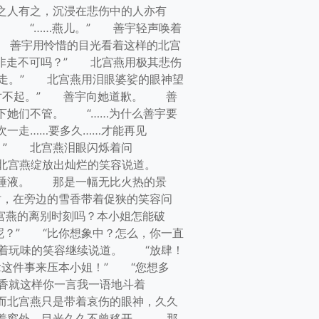
人有之，沉浸在悲伤中的人亦有
。 “……燕儿。” 善宇轻声唤着
 善宇用怜惜的目光看着这样的北宫
非走不可吗？” 北宫燕用极其悲伤
你走。” 北宫燕用泪眼婆娑的眼神望
…对不起。” 善宇向她道歉。 善
下她们不管。 “……为什么善宇要
次一走……要多久……才能再见
？” 北宫燕泪眼闪烁着问
” 北宫燕绽放出灿烂的笑容说道。
唾液。 那是一幅无比火热的景
，在旁边的雪香带着促狭的笑容问
宫燕的离别时刻吗？本小姐怎能破
呢？” “比你想象中？怎么，你一直
着玩味的笑容继续说道。 “放肆！
拿这件事来压本小姐！” “您想多
香就这样你一言我一语地斗着
北宫燕只是带着哀伤的眼神，久久
着窗外，目光久久不曾移开。 那