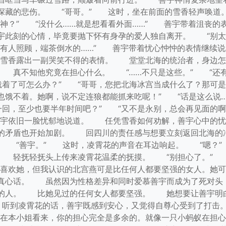
深藏的悲伤。 “哥哥。” 这时，坐在前面的雪香轻声唤道
神？” “没什么……就是想看看外面……” 善宇带着沮丧
此刻的心情，毕竟要抛下怀有身孕的爱人独自离开。 “别太
要有人照顾，端茶倒水的……” 善宇带着忧心忡忡的表情继续
 雪香露出一副哭笑不得的表情。 堂堂北海的统治者，身边
 真不知他究竟在担心什么。 “……不只是这些。” “还有
饿着了可怎么办？” “哥哥，您把北海冰宫当成什么了？那可
也饿不着。她啊，说不定连狼都能抓来吃呢！” “话是这么说
一回，至少也要半年时间吧？” “又不是永别，总会再见面的啊
善宇依旧一脸忧郁地说道。 任凭雪香如何劝解，善宇心中的
的矛盾也开始加剧。 回四川的责任感与想要立刻返回北海的
。 “善宇。” 这时，凌霄花的声音在耳边响起。 “嗯？
。 轻抚轻抚头上传来凌霄花温柔的抚摸。 “别担心了。” 
喜欢她，但我认识的北宫燕可是比任何人都要坚强的女人。她
真心话。 虽然因为性格差异和同时爱慕善宇而成为了死对头
的人。 比她见过的任何女人都要坚强。 她想要让善宇明
” 听到凌霄花的话，善宇既感到安心，又觉得自尊心受到了打
在本小姐看来，你的担心完全是多余的。就像一只小蚂蚁在担心