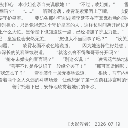
别担心！本小姐会亲自去说服她！” “不过，凌姐姐。” 雪
皇室吗？” “……” 听到这话，凌霄花紧紧闭上了嘴。 实
要守护皇室。 要防备那些可能趁着李延不在而蠢蠢欲动的暗
特别担心，只是觉得您这个守护皇室的人，这样长时间离开岗位
上什么大忙。皇帝陛下也知道这一点，已经增加了护卫力量。
，皇室也会安然无恙。 “您也太不当回事了吧？” “没关
问题。” 凌霄花面不改色地说道。 因为她选择往好处想，
深长的笑容继续说道。 “就这么舍不得和哥哥分开吗？” “
 “抢夺未婚夫的宣言吗？” “别这么说！” 凌霄花气恼地
 “善宇不过是多认识了一段缘分罢了！” “那可真遗憾呢，
 “我怎么了？” 雪香装作一脸无辜地说道。 很快，马车内
着两个女人久违的斗嘴场景，让他想起了第一次前往冰宫时的情
。 善宇托着下巴，安静地欣赏着她们的争吵。
【火影淫者】
2026-07-19