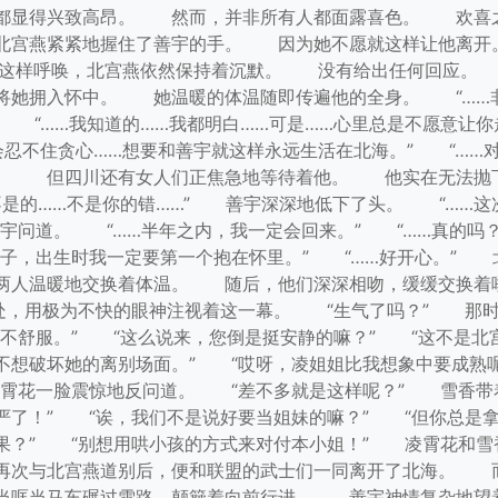
都显得兴致高昂。 然而，并非所有人都面露喜色。 欢喜之
宫燕紧紧地握住了善宇的手。 因为她不愿就这样让他离开
他这样呼唤，北宫燕依然保持着沉默。 没有给出任何回应。
将她拥入怀中。 她温暖的体温随即传遍他的全身。 “……
” “……我知道的……我都明白……可是……心里总是不愿意让
会忍不住贪心……想要和善宇就这样永远生活在北海。” “…
开。 但四川还有女人们正焦急地等待着他。 他实在无法抛
不是的……不是你的错……” 善宇深深地低下了头。 “……这
宇问道。 “……半年之内，我一定会回来。” “……真的吗
孩子，出生时我一定要第一个抱在怀里。” “……好开心。
两人温暖地交换着体温。 随后，他们深深相吻，缓缓交换着
处，用极为不快的眼神注视着这一幕。 “生气了吗？” 那时
不舒服。” “这么说来，您倒是挺安静的嘛？” “这不是北
不想破坏她的离别场面。” “哎呀，凌姐姐比我想象中要成熟
凌霄花一脸震惊地反问道。 “差不多就是这样呢？” 雪香带
严了！” “诶，我们不是说好要当姐妹的嘛？” “但你总是
果？” “别想用哄小孩的方式来对付本小姐！” 凌霄花和雪
次与北宫燕道别后，便和联盟的武士们一同离开了北海。 而
当哐当马车碾过雪路，颠簸着向前行进。 善宇神情复杂地望