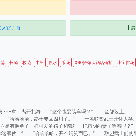
加入官方群
最
淫荡
长腿
校花
中出
喷水
采花
360摄像头酒店偷拍
小宝探花
）第368章：离开北海 “这个也要装车吗？” “全部装上。
 “哈哈哈哈，终于要回四川了。” 一名联盟武士开怀大笑
不是有像兔子一样可爱的孩子和狐狸一样精明的妻子等着吗？”
你这家伙！” “哈哈哈哈，开个玩笑而已。” 联盟武士们