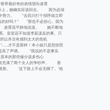
香带着好奇的表情望向凌霄
际上，她确实应该回去。 因为必须
中势力。 “去四川打个招呼就立即
真的好吗？” “那也不必担心。因为
” 凌霄花平静地说道。 她不断地
系。皇室还不知道李延谋反的事。只
所以并没有感到太大的危机
……才不是那样！本小姐只是想按照
提高了声调。 “我说的不是事实
原本的那些缘分该多伤心
就充满了两个女人的争吵声。 善
形。 ‘这下路上不会无聊了。’他