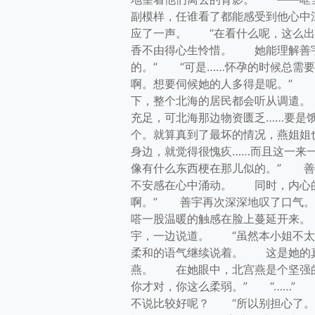
副模样，任谁看了都能感受到他心中
应了一声。 “在看什么呢，这么出
香不由得心生怜惜。 她能理解善宇
的。” “可是……怀孕的时候总需
啊。想要伺候她的人多得是呢。”
下，整个北海的居民都会听从调遣。
充足，可北海那边物资匮乏……要是
个。就算真到了最坏的情况，燕姐姐
身边，就觉得很愧疚……而且这一来
像有什么东西梗在那儿似的。” 
不安感在心中涌动。 同时，内心
啊。” 善宇再次深深地叹了口气
嗒一股温暖的触感在脸上蔓延开来
宇，一边说道。 “虽然本小姐不太
柔和的语气继续说着。 这是她的
燕。 在她眼中，北宫燕是个坚强
你才对，你这么柔弱。” “……
不说比较好呢？ “所以别担心了。