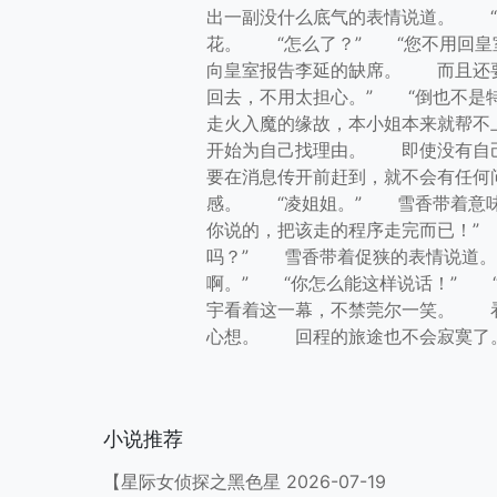
出一副没什么底气的表情说道。 “
花。 “怎么了？” “您不用回
向皇室报告李延的缺席。 而且还
回去，不用太担心。” “倒也不是
走火入魔的缘故，本小姐本来就帮不
开始为自己找理由。 即使没有自己
要在消息传开前赶到，就不会有任何
感。 “凌姐姐。” 雪香带着意味
你说的，把该走的程序走完而已！”
吗？” 雪香带着促狭的表情说道。
啊。” “你怎么能这样说话！”
宇看着这一幕，不禁莞尔一笑。 看
心想。 回程的旅途也不会寂寞了
小说推荐
【星际女侦探之黑色星
2026-07-19