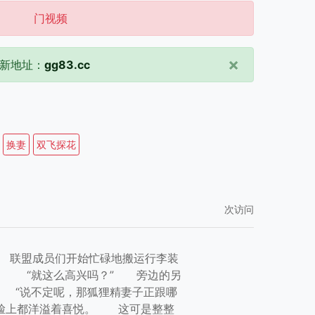
门视频
×
新地址：
gg83.cc
换妻
双飞探花
次访问
” 联盟成员们开始忙碌地搬运行李装
。 “就这么高兴吗？” 旁边的另
 “说不定呢，那狐狸精妻子正跟哪
的脸上都洋溢着喜悦。 这可是整整