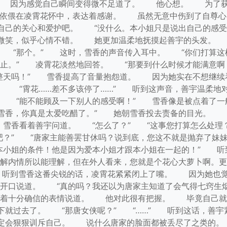
。 因为感觉自己瞬间变得微不足道了。 他心想。 为了获
依偎在凌霄花怀中，表达着感谢。 虽然无意中伤到了自尊心
自己的关心和爱护吧。 “没什么。本小姐只是说出自己的感受
微笑，似乎心情不错。 她更加温柔地抚摸起善宇的头发。 
。 “那个。” 这时，雪香的声音传入耳中。 “你们打算这
止。” 凌霄花淡然地回答。 “那要到什么时候才能满意啊
整天吗！” 雪香提高了音量抱怨道。 因为她实在不想继续
。 “霄花……差不多该停了……” 听到这声音，善宇温柔地
” “能不能顾及一下别人的感受啊！” 雪香像是被点着了
雪香，你真是太爱吃醋了。” 她朝雪香投去责备的目光。 
雪香看着善宇问道。 “怎么了？” “这事您打算怎么处理？
吧？” “唐家主能善罢甘休吗？说到底，您这不就是抛弃了妹
本小姐的条件！他是因为爱本小姐才跟本小姐在一起的！” 听
解内情所以能理解，但在外人看来，您就是个花心大萝卜啊。更
 听到雪香这番尖锐的话，凌霄花紧紧闭上了嘴。 因为她也
开口说道。 “真的吗？我还以为唐家主知道了会气得七窍生烟
带着十分确信的表情说道。 他对此很有把握。 毕竟自己就
下就过去了。 “那唐女侠呢？” “……” 听到这话，善
定会狠狠训斥自己。 说什么唐家的脸面都被丢尽了之类的。