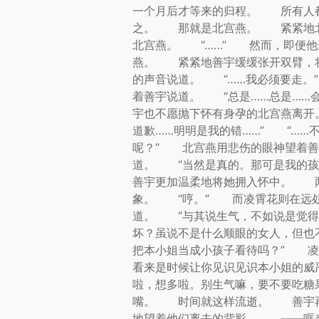
一个月后才等来的归程。 所有人
之。 那就是北宫燕。 紧紧地北
北宫燕。 “……” 然而，即便
燕。 紧紧地善宇缓缓张开双臂，
的声音说道。 “……我必须要走。
着善宇说道。 “总是……总是……
宇也不愿抛下怀有身孕的北宫燕离
道歉……明明是我的错……” “……
呢？” 北宫燕用悲伤的眼神望着善
道。 “当然是真的。那可是我的
善宇更加温柔地将她拥入怀中。 
象。 “哼。” 而凌霄花则在远
道。 “与其说生气，不如说是觉得
坏？虽说不是什么顺眼的女人，但也
把本小姐当成小孩子看待吗？” 
看来是时候让你见识见识本小姐的威
啦，想多啦。别生气嘛，要不要吃糖
嘴。 时间就这样流逝。 善宇再
地望着他们离去的背影。 ——哐