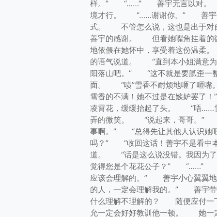
样。” “……” 善宇无言以对
境才行。 “……谢谢你。” 善宇
式。 不管怎么说，这也是出于对
善宇的感谢。 但看她嘴角挂着的
地依偎在她怀中，享受着这份温柔
的语气说道。 “直到本小姐满意为
阳落山吧。” “这不就是要腻歪一
面。 “啧”雪香不耐烦地咂了咂嘴
雪香的不满！她不过是在嫉妒罢了！
凌霄花，缓缓抬起了头。 “唔……
弄的微笑。 “说起来，哥哥。” 
事啊。” “总得先让其他人认识她
吗？” “收回这话！善宇不是看中
道。 “话是这么说没错。我因为了
觉得您是个花花公子？” “……”
应该会理解的。” 善宇小心翼翼地
的人，一定会理解我的。” 善宇
什么理解不理解的？ 随便应付一
允一定会好好教训他一顿。 她一