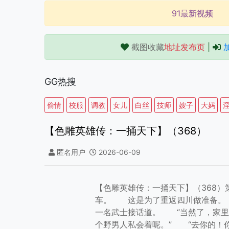
91最新视频
截图收藏
地址发布页
|
GG热搜
偷情
校服
调教
女儿
白丝
技师
嫂子
大妈
【色雕英雄传：一捅天下】（368）
匿名用户
2026-06-09
【色雕英雄传：一捅天下】（368
车。 这是为了重返四川做准备。
一名武士接话道。 “当然了，家里
个野男人私会着呢。” “去你的！