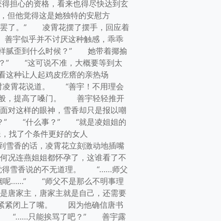
得担心的资格，看来也得尽快达到玄
，但他觉得这是她独特的安慰方
罢了。” 凌霄花摆了摆手，回应着
善宇似乎并不讨厌这种触感，乖乖
样腻歪到什么时候？” 她带着揶揄
？” “这可说不准，大概要等到太
看这种让人起鸡皮疙瘩的亲热场
对凌霄花说道。 “善宇！不用理会
一般，提高了嗓门。 善宇轻轻推开
面对这样的眼神，雪香却只是报以嘲
” “什么事？” “就是凌姐姐的
妹，找了个条件更好的女人
到雪香的话，凌霄花立刻激动地插嘴
何况连燕姐姐都怀孕了，这谁看了不
觉得雪香说的不无道理。 “……师父
呢……” “师父不是那么不明事理
是唐家主，唐家主就是自己，还需要
宇紧紧闭上了嘴。 因为他确信唐书
 “……只能挨骂了吧？” 善宇露